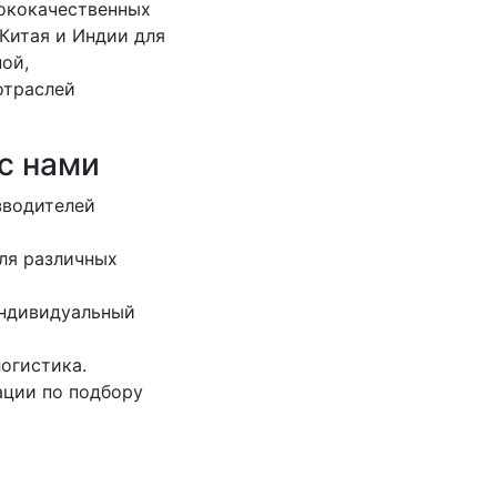
ококачественных
 Китая и Индии для
ой,
отраслей
с нами
зводителей
ля различных
индивидуальный
огистика.
ации по подбору