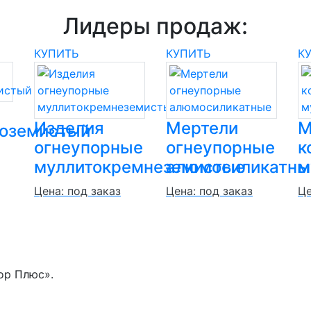
Лидеры продаж:
КУПИТЬ
КУПИТЬ
К
Изделия
Мертели
М
ноземистый
огнеупорные
огнеупорные
к
муллитокремнеземистые
алюмосиликатны
м
Цена: под заказ
Цена: под заказ
Це
ор Плюс».