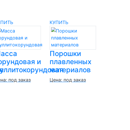
УПИТЬ
КУПИТЬ
асса
Порошки
орундовая и
плавленных
е
уллитокорундовая
материалов
на: под заказ
Цена: под заказ