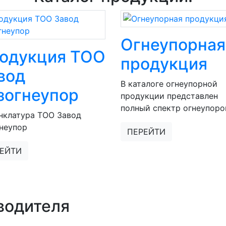
Огнеупорная
одукция ТОО
продукция
вод
В каталоге огнеупорной
зогнеупор
продукции представлен
полный спектр огнеупоро
нклатура ТОО Завод
неупор
ПЕРЕЙТИ
ЕЙТИ
водителя